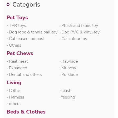
Categoris
Pet Toys
۰TPR toys
۰Plush and fabric toy
۰Dog rope & tennis ball toy
۰Dog PVC & vinyl toy
۰Cat teaser and post
۰Cat colour toy
۰Others
Pet Chews
۰Real meat
۰Rawhide
۰Expanded
۰Munchy
۰Dental and others
۰Porkhide
Living
۰Collar
۰leash
۰Harness
۰feeding
۰others
Beds & Clothes