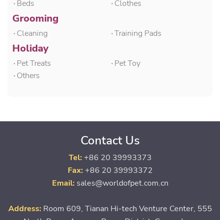
۰Beds
۰Clothes
Grooming
۰Cleaning
۰Training Pads
Holiday
۰Pet Treats
۰Pet Toy
۰Others
Contact Us
Tel:
+86 20 39993373
Fax:
+86 20 39993372
Email:
sales@worldofpet.com.cn
Address:
Room 609, Tianan Hi-tech Venture Center, 555