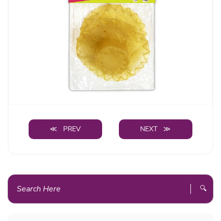
≪ PREV
NEXT ≫
🔍