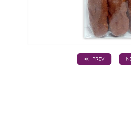
≪ PREV
N