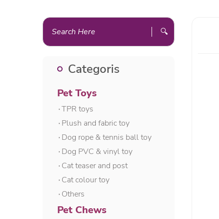
🔍
Categoris
Pet Toys
۰TPR toys
۰Plush and fabric toy
۰Dog rope & tennis ball toy
۰Dog PVC & vinyl toy
۰Cat teaser and post
۰Cat colour toy
۰Others
Pet Chews