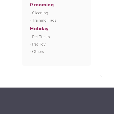
Grooming
۰Cleaning
۰Training Pads
Holiday
۰Pet Treats
۰Pet Toy
۰Others