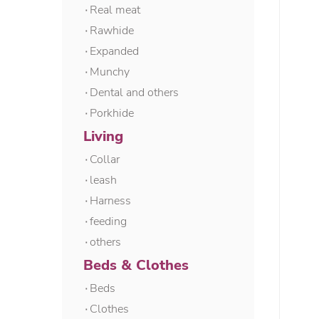
۰Real meat
۰Rawhide
۰Expanded
۰Munchy
۰Dental and others
۰Porkhide
Living
۰Collar
۰leash
۰Harness
۰feeding
۰others
Beds & Clothes
۰Beds
۰Clothes